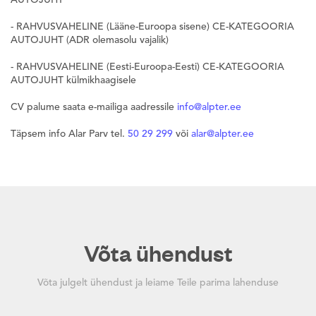
AUTOJUHT
- RAHVUSVAHELINE (Lääne-Euroopa sisene) CE-KATEGOORIA
AUTOJUHT (ADR olemasolu vajalik)
- RAHVUSVAHELINE (Eesti-Euroopa-Eesti) CE-KATEGOORIA
AUTOJUHT külmikhaagisele
CV palume saata e-mailiga aadressile
info@alpter.ee
Täpsem info Alar Parv tel.
50 29 299
või
alar@alpter.ee
Võta ühendust
Võta julgelt ühendust ja leiame Teile parima lahenduse